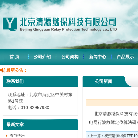
首 页
公司介绍
公司架构
新闻中心
产品展示
最新公告：
联系我们
公司新闻
联系地址：北京市海淀区中关村东
路1号院
电话：010-82957980
北京清源继保科技有限公
电网行波故障定位算法研
最新文章
春节快乐
↑上一篇：
祝贺清源继保TFP