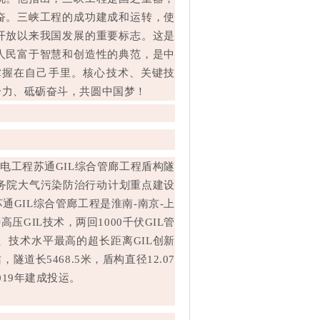
奋。三峡工程的成功建成和运转，使
开放以来我国发展的重要标志。这是
人民富于智慧和创造性的典范，是中
掌握在自己手里。核心技术、关键技
合力、砥砺奋斗，共圆中国梦！
输变电工程苏通GIL综合管廊工程盾构隧
国务院大气污染防治行动计划重点建设
GIL综合管廊工程是淮南-南京-上
GIL技术，两回1000千伏GIL管
、技术水平最高的超长距离GIL创新
长5468.5米，盾构直径12.07
19年建成投运。