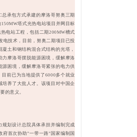
EPC总承包方式承建的摩洛哥努奥三期
150MW塔式光热电站项目并网目标
热电站工程，包括二期200MW槽式
热发电技术，目前，努奥二期项目已投
混凝土和钢结构混合式结构的光塔，
助力摩洛哥摆脱能源困境，缓解摩洛
能源困境，缓解摩洛哥紧张的电力供
目前已为当地提供了6000多个就业
域培养了大批人才。该项目对中国企
重要的意义。
电力规划设计总院具体承担并编制完成
府首次协助"一带一路"国家编制国