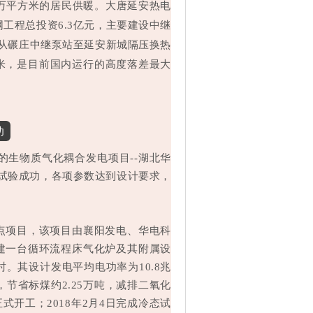
0万平方米的居民供暖。大唐延安热电
工程总投资6.3亿元，主要建设中继
是从碾庄中继泵站至延安新城隔压换热
5米，是目前国内运行的高度落差最大
功
的生物质气化耦合发电项目--湖北华
试验成功，各项参数达到设计要求，
项目，该项目由襄阳发电、华电科
建一台循环流程床气化炉及其附属设
时。其设计发电平均电功率为10.8兆
，节省标煤约2.25万吨，减排二氧化
正式开工；2018年2月4日完成冷态试