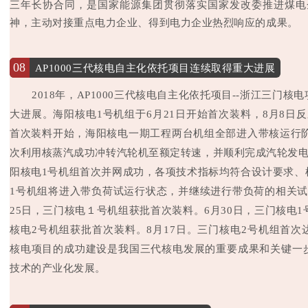
三年长协合同，是国家能源集团贯彻落实国家发改委推进煤电企
神，主动对接重点电力企业、得到电力企业热烈响应的成果。
08
AP1000三代核电自主化依托项目连续取得重大进展
2018年，AP1000三代核电自主化依托项目--浙江三门
大进展。海阳核电1号机组于6月21日开始首次装料，8月8日
首次装料开始，海阳核电一期工程两台机组全部进入带核运行阶
次利用核蒸汽成功冲转汽轮机至额定转速，并顺利完成汽轮发电
阳核电1号机组首次并网成功，各项技术指标均符合设计要求、
1号机组将进入带负荷试运行状态，并继续进行带负荷的相关试
25日，三门核电１号机组获批首次装料。6月30日，三门核电1
核电2号机组获批首次装料。8月17日。三门核电2号机组首
核电项目的成功建设是我国三代核电发展的重要成果和关键一
技术的产业化发展。