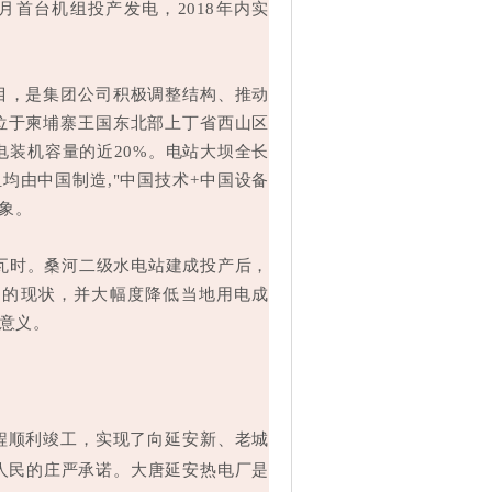
2月首台机组投产发电，2018年内实
目，是集团公司积极调整结构、推动
位于柬埔寨王国东北部上丁省西山区
电装机容量的近20%。电站大坝全长
均由中国制造,"中国技术+中国设备
形象。
瓦时。桑河二级水电站建成投产后，
足的现状，并大幅度降低当地用电成
大意义。
工程顺利竣工，实现了向延安新、老城
人民的庄严承诺。大唐延安热电厂是