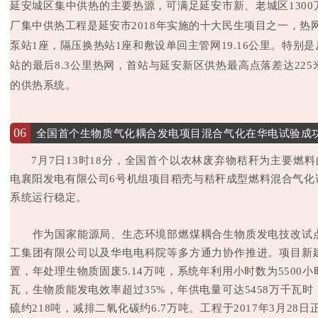
延安城区集中供热的主要热源，可满足延安市新、老城区130
厂集中供热工程是延安市2018年实施的十大民生项目之一，热网
泵站1座，隔压换热站1座和敷设单回主管网19.16公里。特别
站的最后8.3公里热网，首站与延安新区供热最高点落差达22
的供热系统。
06
全国首个生物质气化耦合发电项目混合气化在华电试验成
7月7日13时18分，全国首个以农林废弃物秸秆为主要燃料
电襄阳发电有限公司6号机组项目稻壳与秸秆成型燃料混合气化
系统运行稳定。
作为国家能源局、生态环境部燃煤耦合生物质发电技改试点
工集团有限公司以及华电电科院等多方通力协作推进。项目新
置，年处理生物质固废5.14万吨，系统年利用小时数为5500小
瓦，生物质能发电效率超过35%，年供电量可达5458万千瓦时
硫约218吨，减排二氧化碳约6.7万吨。工程于2017年3月28日