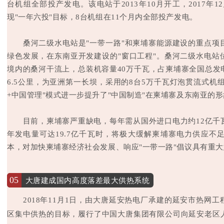
台机组全部投产发电。该电站于2013年10月开工，2017年1
现"一年六投"目标，8台机组在11个月内全部投产发电。
桑河二级水电站是"一带一路"和柬埔寨能源建设的重点项
绿色发展，在东南亚开发建设的"窗口工程"。桑河二级水电站
境内的桑河干流上，总装机容量40万千瓦，占柬埔寨全国总发
6.5公里，为亚洲第一长坝，采用的8台5万千瓦灯泡贯流式机组
+中国管理"模式进一步提升了"中国制造"在柬埔寨及东南亚的
目前，柬埔寨严重缺电，每年需从国外进口电力约12亿千
年发电量可达19.7亿千瓦时，将极大缓解柬埔寨电力供应不
本，对加快柬埔寨经济社会发展、响应"一带一路"倡议具有重
05
大唐建成国内高度落差最大供热系统
2018年11月1日，由大唐延安热电厂承建的延安市热网
区集中供热的目标，履行了中国大唐集团有限公司向延安老区