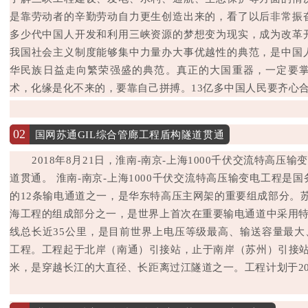
是靠劳动者的辛勤劳动自力更生创造出来的，看了以后非常振
多少代中国人开发和利用三峡资源的梦想变为现实，成为改革
我国社会主义制度能够集中力量办大事优越性的典范，是中国
华民族日益走向繁荣强盛的典范。真正的大国重器，一定要
术，化缘是化不来的，要靠自己拼搏。13亿多中国人民要齐心
02
国网苏通GIL综合管廊工程盾构隧道贯通
2018年8月21日，淮南-南京-上海1000千伏交流特高压
道贯通。 淮南-南京-上海1000千伏交流特高压输变电工程是
的12条输电通道之一，是华东特高压主网架的重要组成部分。苏通
海工程的组成部分之一，是世界上首次在重要输电通道中采用特高压
线总长近35公里，是目前世界上电压等级最高、输送容量最大
工程。工程起于北岸（南通）引接站，止于南岸（苏州）引接站，隧道
米，是穿越长江的大直径、长距离过江隧道之一。工程计划于20