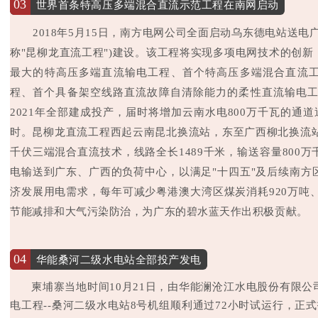
03
世界首条特高压多端混合直流示范工程在南网启动
2018年5月15日，南方电网公司全面启动乌东德电站送
称"昆柳龙直流工程")建设。该工程将实现多项电网技术的创
最大的特高压多端直流输电工程、首个特高压多端混合直流
程、首个具备架空线路直流故障自清除能力的柔性直流输电工程
2021年全部建成投产，届时将增加云南水电800万千瓦的通道
时。昆柳龙直流工程西起云南昆北换流站，东至广西柳北换流站
千伏三端混合直流技术，线路全长1489千米，输送容量800
电输送到广东、广西的负荷中心，以满足"十四五"及后续南方
济发展用电需求，每年可减少粤港澳大湾区煤炭消耗920万吨、
节能减排和大气污染防治，为广东的碧水蓝天作出积极贡献。
04
华能桑河二级水电站全部投产发电
柬埔寨当地时间10月21日，由华能澜沧江水电股份有限
电工程--桑河二级水电站8号机组顺利通过72小时试运行，正