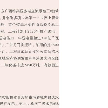
电广东广西特高压多端直流示范工程(简
新，并创造多项世界第一：世界上容量
工程、首个特高压柔性直流换流站工
。工程计划于2020年投产送电，
送电能力，年送电量超过320亿千瓦
、广东龙门换流站，采用的是±800
万千瓦。工程建成后直接将云南清洁水
区域经济协调发展和粤港澳大湾区经
二氧化碳排放2450万吨，有效促进
公司控股投资开发的柬埔寨境内最大水
式投产发电，至此，桑河二级水电站8